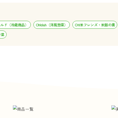
チルド（冷蔵商品）
Oh!dish（洋風惣菜）
Oh!米フレンズ・米飯の素
野菜