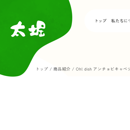
トップ
私たちに
トップ
/
商品紹介
/
Oh! dish アンチョビキャベ