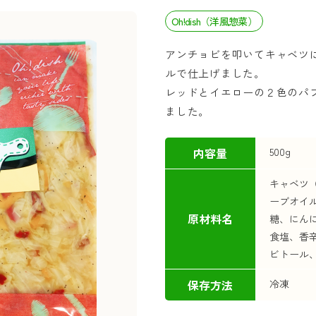
Oh!dish（洋風惣菜）
アンチョビを叩いてキャベツ
ルで仕上げました。
レッドとイエローの２色のパ
ました。
内容量
500g
キャベツ
ーブオイ
原材料名
糖、にん
食塩、香
ビトール
保存方法
冷凍