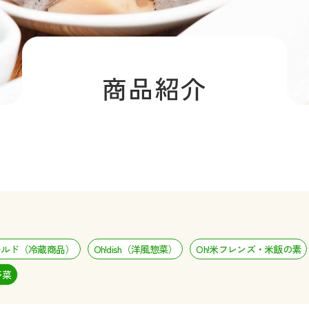
商品紹介
チルド（冷蔵商品）
Oh!dish（洋風惣菜）
Oh!米フレンズ・米飯の素
野菜