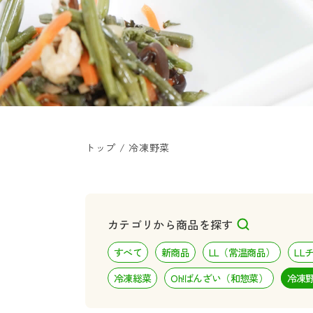
トップ
/
冷凍野菜
カテゴリから商品を探す
すべて
新商品
LL（常温商品）
LL
冷凍総菜
Oh!ばんざい（和惣菜）
冷凍